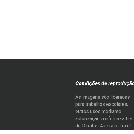
Condições de reproduçã
As imagens são liberadas
para trabalhos escolares,
outros usos mediante
autorização conforme a Lei
de Direitos Autorais: Lei nº
9.610, de 19 de fevereiro d