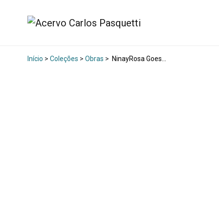
Início
>
Coleções
>
Obras
>
NinayRosa Goes…