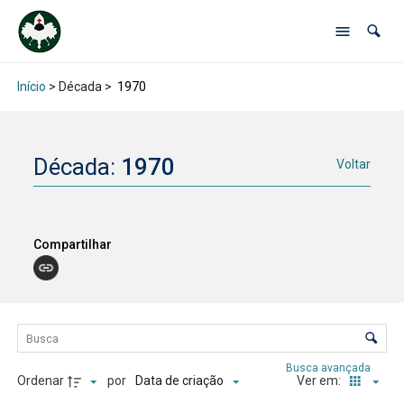
Início
> Década >
1970
Década:
1970
Voltar
Compartilhar
Lista de itens
Controle de ordenação e visualização
Busca avançada
Ordenar
por
Ver em:
Data de criação