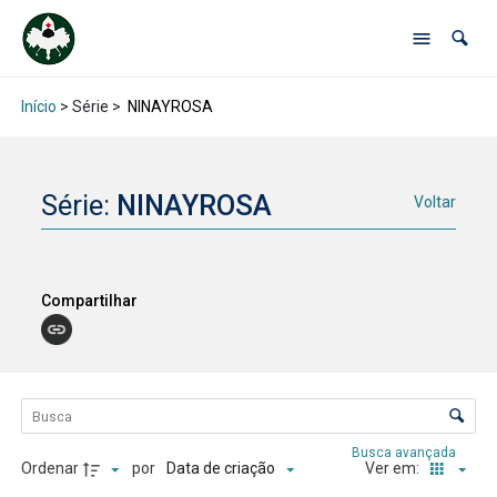
Início
> Série >
NINAYROSA
Série:
NINAYROSA
Voltar
Compartilhar
Lista de itens
Controle de ordenação e visualização
Busca avançada
Ordenar
por
Ver em:
Data de criação