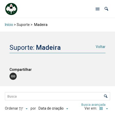
Início
> Suporte >
Madeira
Suporte:
Madeira
Voltar
Compartilhar
Lista de itens
Controle de ordenação e visualização
Busca avançada
Ordenar
por
Ver em:
Data de criação