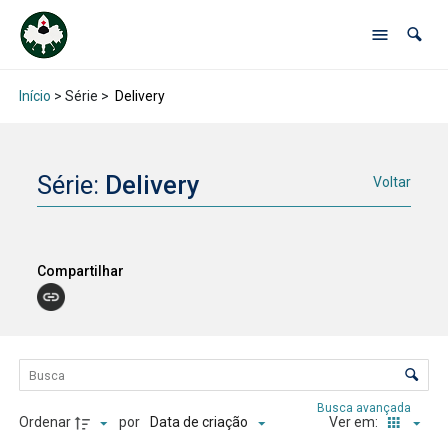
Início
> Série >
Delivery
Série:
Delivery
Voltar
Compartilhar
Lista de itens
Controle de ordenação e visualização
Busca avançada
Ordenar
por
Ver em:
Data de criação