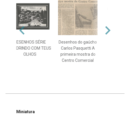
Galerias co
movimentar
plásticas e
Alegr
DESENHOS SÉRIE
Desenhos do gaúcho
COLORINDO COM TEUS
Carlos Pasquetti A
OLHOS
primeira mostra do
Centro Comercial
Miniatura