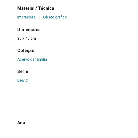
Material / Técnica
Impressão
|
Objeto gráfico
Dimensões
30 x 45 cm
Coleção
Acervo da família
Série
Deividi
Ano
2015