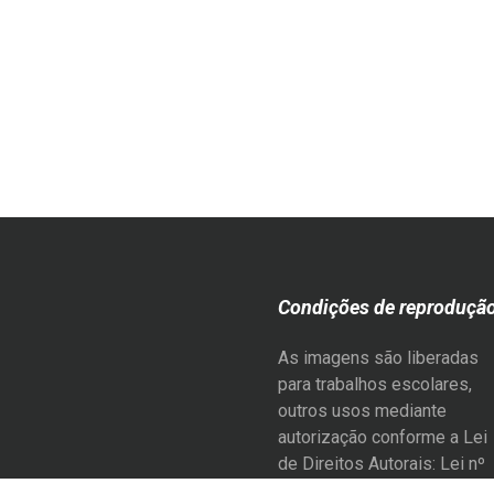
Condições de reproduçã
As imagens são liberadas
para trabalhos escolares,
outros usos mediante
autorização conforme a Lei
de Direitos Autorais: Lei nº
9.610, de 19 de fevereiro d